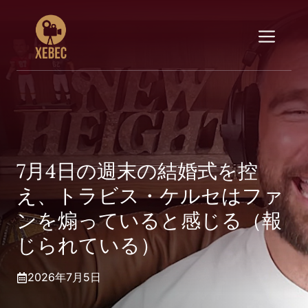
コ
ン
メ
テ
ン
ニ
ツ
へ
ス
ュ
キ
ッ
ー
プ
7月4日の週末の結婚式を控
え、トラビス・ケルセはファ
ンを煽っていると感じる（報
じられている）
2026年7月5日