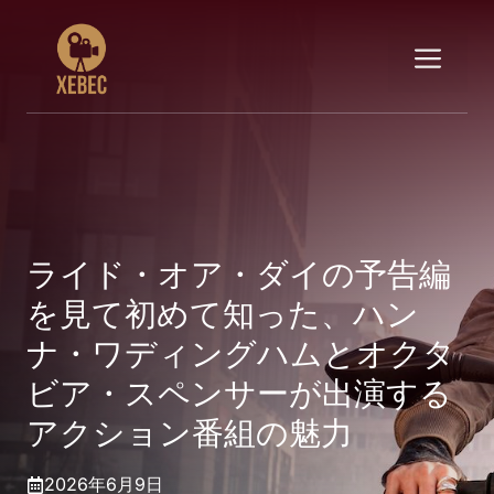
コ
ン
メ
テ
ン
ニ
ツ
へ
ス
ュ
キ
ッ
ー
プ
ライド・オア・ダイの予告編
を見て初めて知った、ハン
ナ・ワディングハムとオクタ
ビア・スペンサーが出演する
アクション番組の魅力
2026年6月9日