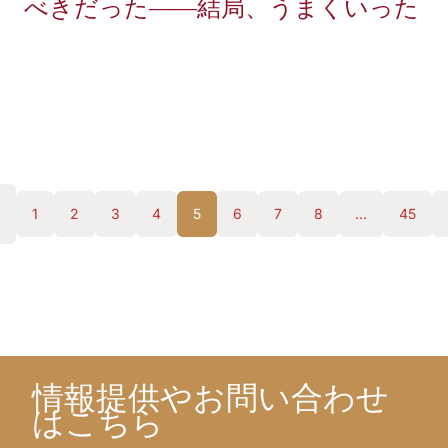
べきだった――結局、うまくいった
1
2
3
4
5
6
7
8
…
45
情報提供やお問い合わせ
はこちら