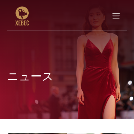
コ
ン
メ
テ
ン
ニ
ツ
へ
ス
ュ
キ
ッ
ー
プ
ニュース