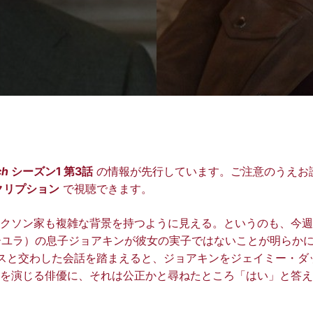
ch
シーズン1 第3話
の情報が先行しています。ご注意のうえお
スクリプション
で視聴できます。
ャクソン家も複雑な背景を持つように見える。というのも、今
（ベーユラ）の息子ジョアキンが彼女の実子ではないことが明らか
スと交わした会話を踏まえると、ジョアキンをジェイミー・ダ
を演じる俳優に、それは公正かと尋ねたところ「はい」と答え