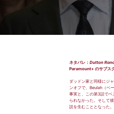
ネタバレ：
Dutton Ran
Paramount+ のサブ
ダッドン家と同様にジ
ンオフで、Beulah
事実と、この第3話でベ
られなかった。そして彼
説を生むこととなった。