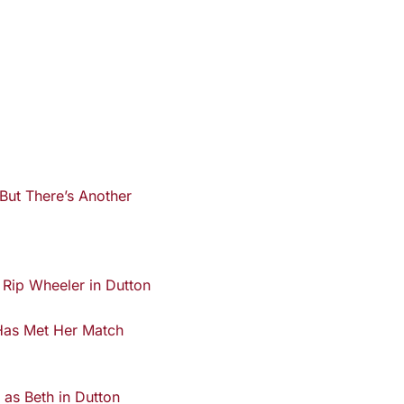
But There’s Another
 Has Met Her Match