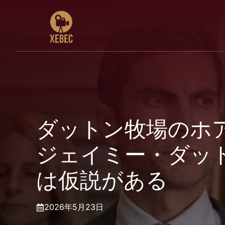
コ
ン
テ
ン
ツ
へ
ス
キ
ッ
プ
ダットン牧場のホ
ジェイミー・ダッ
は仮説がある
2026年5月23日