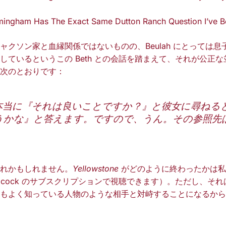
irmingham Has The Exact Same Dutton Ranch Question I’ve 
ャクソン家と血縁関係ではないものの、Beulah にとっては
しているというこの Beth との会話を踏まえて、それが公正
次のとおりです：
本当に『それは良いことですか？』と彼女に尋ねる
うかな』と答えます。ですので、うん。その参照先
れかもしれません。
Yellowstone
がどのように終わったかは私
eacock のサブスクリプションで視聴できます）。ただし、そ
もよく知っている人物のような相手と対峙することになるから