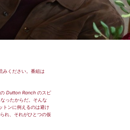
読みください。番組は
週の
Dutton Ranch
のスピ
になったからだ。そんな
ットンに例えるのは避け
られ、それがひとつの仮