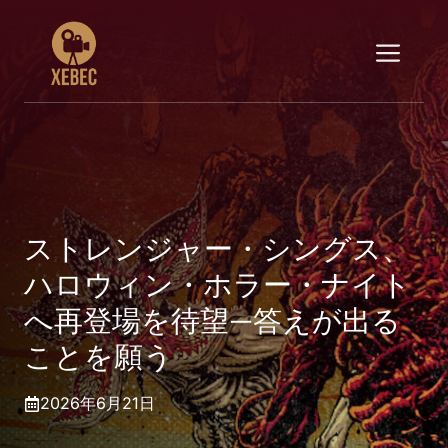
コ
ン
メ
テ
ン
ニ
ツ
へ
ス
ュ
キ
ッ
ー
プ
ストレンジャー・シングス、
ハロウィン・ホラー・ナイト
へ再登場を待望—答えが出る
ことを願う
2026年6月21日