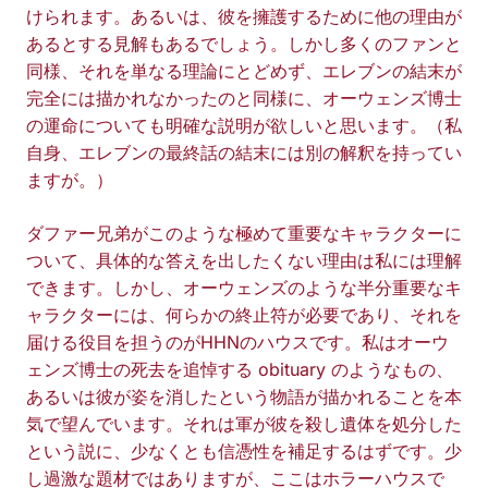
けられます。あるいは、彼を擁護するために他の理由が
あるとする見解もあるでしょう。しかし多くのファンと
同様、それを単なる理論にとどめず、エレブンの結末が
完全には描かれなかったのと同様に、オーウェンズ博士
の運命についても明確な説明が欲しいと思います。（私
自身、エレブンの最終話の結末には別の解釈を持ってい
ますが。）
ダファー兄弟がこのような極めて重要なキャラクターに
ついて、具体的な答えを出したくない理由は私には理解
できます。しかし、オーウェンズのような半分重要なキ
ャラクターには、何らかの終止符が必要であり、それを
届ける役目を担うのがHHNのハウスです。私はオーウ
ェンズ博士の死去を追悼する obituary のようなもの、
あるいは彼が姿を消したという物語が描かれることを本
気で望んでいます。それは軍が彼を殺し遺体を処分した
という説に、少なくとも信憑性を補足するはずです。少
し過激な題材ではありますが、ここはホラーハウスで