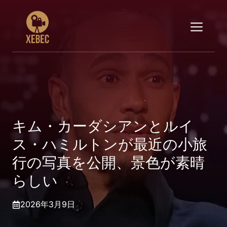
コ
ン
メ
テ
ン
ニ
ツ
へ
ス
ュ
キ
ッ
ー
プ
キム・カーダシアンとルイ
ス・ハミルトンが最近の小旅
行の写真を公開、景色が素晴
らしい
2026年3月9日